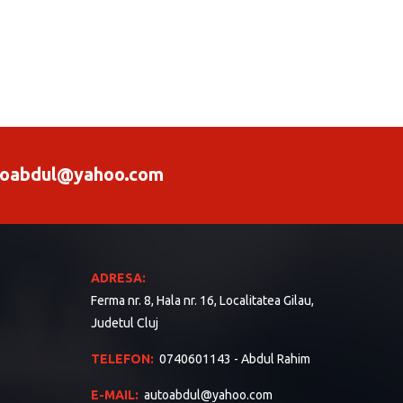
oabdul@yahoo.com
ADRESA:
Ferma nr. 8, Hala nr. 16, Localitatea Gilau,
Judetul Cluj
TELEFON:
0740601143 - Abdul Rahim
E-MAIL:
autoabdul@yahoo.com