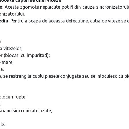
e
: Aceste zgomote neplacute pot fi din cauza sincronizatorului
onizatorului.
diu
: Pentru a scapa de aceasta defectiune, cutia de viteze se
r;
vitezelor;
blocari cu impuritati);
 mare;
a.
, se restrang la cuplu piesele conjugate sau se inlocuiesc cu pi
-blocuri rupte;
;
ane sincronizate uzate,
le.