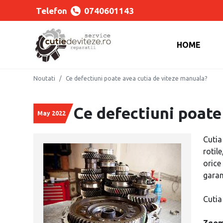
Telefon
0740601143
HOME
Noutati
Ce defectiuni poate avea cutia de viteze manuala?
Ce defectiuni poate
May 2022
Cutia
rotil
orice
garan
Cutia
Zgom