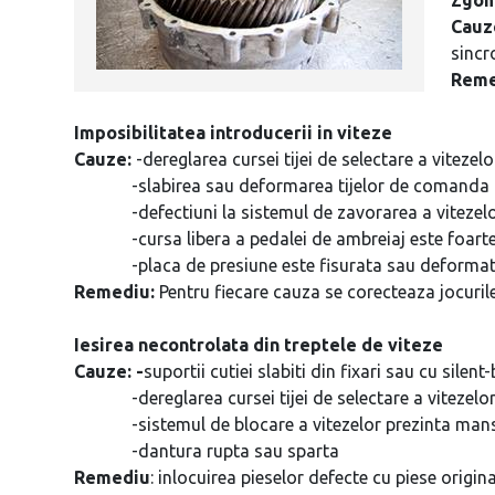
Cauz
sincr
Reme
Imposibilitatea introducerii in viteze
Cauze:
-dereglarea cursei tijei de selectare a vitezelo
-slabirea sau deformarea tijelor de comanda a 
-defectiuni la sistemul de zavorarea a vitezelor (
-cursa libera a pedalei de ambreiaj este foarte
-placa de presiune este fisurata sau deformat
Remediu:
Pentru fiecare cauza se corecteaza jocurile
Iesirea necontrolata din treptele de viteze
Cauze: -
suportii cutiei slabiti din fixari sau cu silent
-dereglarea cursei tijei de selectare a vitezelor
-sistemul de blocare a vitezelor prezinta manso
-dantura rupta sau sparta
Remediu
: inlocuirea pieselor defecte cu piese origina