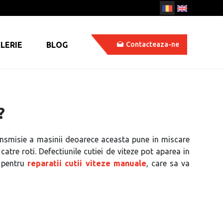
LERIE
BLOG
Contacteaza-ne
?
nsmisie a masinii deoarece aceasta pune in miscare
catre roti. Defectiunile cutiei de viteze pot aparea in
i pentru
reparatii cutii viteze manuale
, care sa va