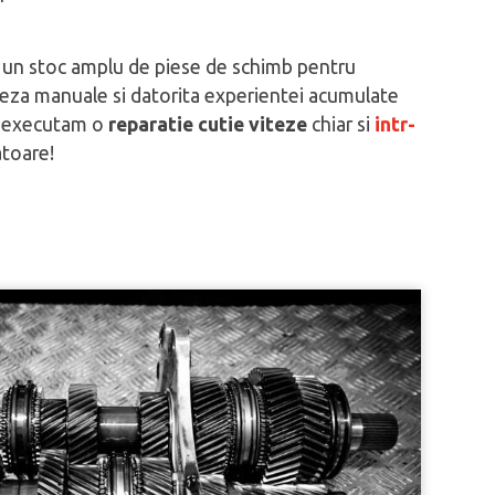
un stoc amplu de piese de schimb pentru
viteza manuale si datorita experientei acumulate
sa executam o
reparatie cutie viteze
chiar si
intr-
atoare!