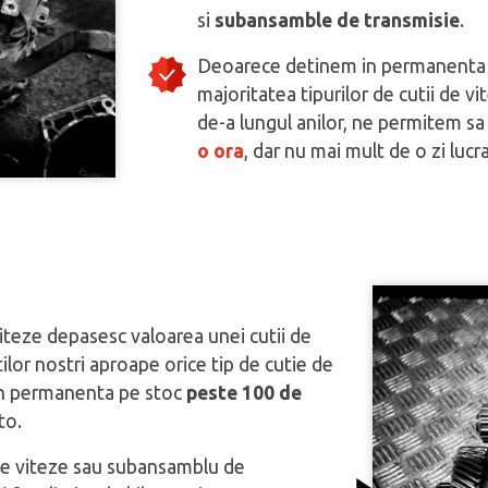
si
subansamble de transmisie
.
Deoarece detinem in permanenta 
majoritatea tipurilor de cutii de 
de-a lungul anilor, ne permitem 
o ora
, dar nu mai mult de o zi lucr
viteze depasesc valoarea unei cutii de
lor nostri aproape orice tip de cutie de
in permanenta pe stoc
peste 100 de
to.
 de viteze sau subansamblu de