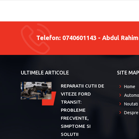
Telefon:
0740601143 - Abdul Rahim
ULTIMELE ARTICOLE
SITE MA
REPARATII CUTII DE
Home
VITEZE FORD
Automo
Aug
TRANSIT:
Noutati
PROBLEME
Despre 
FRECVENTE,
SIMPTOME SI
SOLUTII