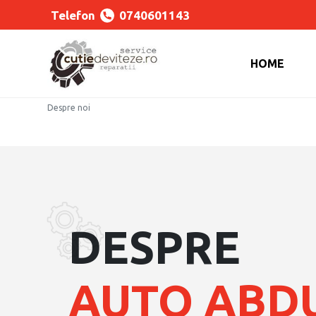
Telefon
0740601143
HOME
Despre noi
DESPRE
AUTO ABD