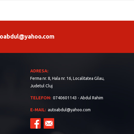
oabdul@yahoo.com
ADRESA:
Ferma nr. 8, Hala nr. 16, Localitatea Gilau,
Judetul Cluj
TELEFON:
0740601143 - Abdul Rahim
E-MAIL:
autoabdul@yahoo.com