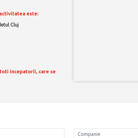
ctivitatea este:
detul Cluj
oti incepatorii, care se