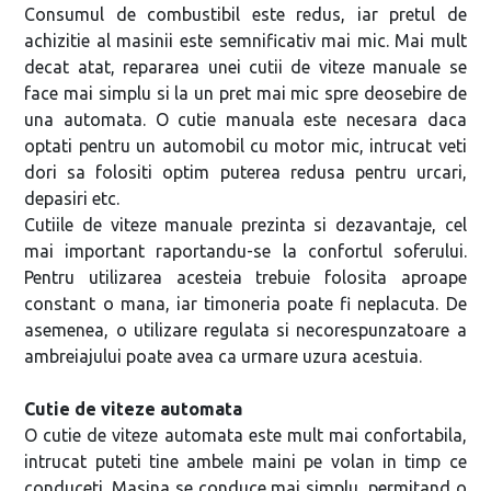
Consumul de combustibil este redus, iar pretul de
achizitie al masinii este semnificativ mai mic. Mai mult
decat atat, repararea unei cutii de viteze manuale se
face mai simplu si la un pret mai mic spre deosebire de
una automata. O cutie manuala este necesara daca
optati pentru un automobil cu motor mic, intrucat veti
dori sa folositi optim puterea redusa pentru urcari,
depasiri etc.
Cutiile de viteze manuale prezinta si dezavantaje, cel
mai important raportandu-se la confortul soferului.
Pentru utilizarea acesteia trebuie folosita aproape
constant o mana, iar timoneria poate fi neplacuta. De
asemenea, o utilizare regulata si necorespunzatoare a
ambreiajului poate avea ca urmare uzura acestuia.
Cutie de viteze automata
O cutie de viteze automata este mult mai confortabila,
intrucat puteti tine ambele maini pe volan in timp ce
conduceti. Masina se conduce mai simplu, permitand o